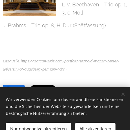
L. v. Beethoven - Trio op. 1,
3, c-Moll
J. Brahms - Trio op. 8, H-Dur (Spätfassung)
Bildquelle:
https://darcawards.com/portfolio/leopold-mozart-center-
university-of-augsburg-germany/<br>
Share
Wir verwenden Cookies, um das einwandfreie Funktionieren
und die Sicherheit der Website zu gewährleitsen und eine
bestmögliche Nutzererfahrung zu bieten.
2022
©
AYLA Trio
I
Impressum
I
Datenschutzerklärung
Nur notwendige akzeptieren
Alle akzeptieren